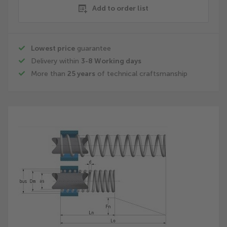
Add to order list
Lowest price
guarantee
Delivery within
3-8 Working days
More than
25 years
of technical craftsmanship
Skip
to
the
end
of
the
images
gallery