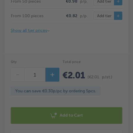
From 50 pieces
€0.98
p/p.
Add tier
From 100 pieces
€0.82
p/p.
Add tier
Show all tier prices
Qty
Total price
€2.01
Decrease
Increase
(
€2.01
p/st.)
You can save €0.30p/pc by ordering 5pcs.
Add to Cart