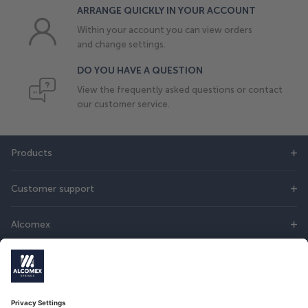
ARRANGE QUICKLY IN YOUR ACCOUNT
Within your account you can view orders
and change settings.
DO YOU HAVE A QUESTION
View the frequently asked questions or contact
our customer service.
Products
Customer support
Alcomex
DIRECT CONTACT
Do you have questions? Then you can contact us online or call: