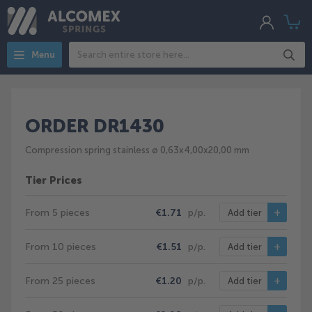
My
My
Acco
Search
Menu
ORDER DR1430
Compression spring stainless ø 0,63x4,00x20,00 mm
Tier Prices
From 5 pieces
€1.71
p/p.
Add tier
From 10 pieces
€1.51
p/p.
Add tier
From 25 pieces
€1.20
p/p.
Add tier