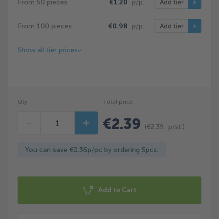
From 50 pieces
€1.20
p/p.
Add tier
From 100 pieces
€0.98
p/p.
Add tier
Show all tier prices
Qty
Total price
€2.39
Decrease
Increase
(
€2.39
p/st.)
You can save €0.36p/pc by ordering 5pcs.
Add to Cart