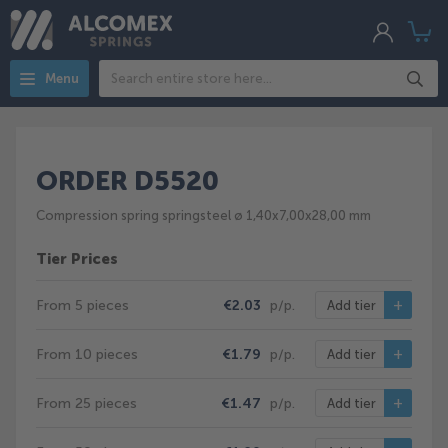
My
My
Acco
Search
Menu
ORDER D5520
Compression spring springsteel ø 1,40x7,00x28,00 mm
Tier Prices
From 5 pieces
€2.03
p/p.
Add tier
From 10 pieces
€1.79
p/p.
Add tier
From 25 pieces
€1.47
p/p.
Add tier