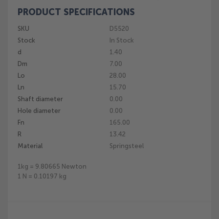
PRODUCT SPECIFICATIONS
Skip
to
SKU
D5520
the
Stock
In Stock
beginning
of
d
1.40
the
Dm
7.00
images
Lo
28.00
gallery
Ln
15.70
Shaft diameter
0.00
Hole diameter
0.00
Fn
165.00
R
13.42
Material
Springsteel
1kg = 9.80665 Newton
1 N = 0.10197 kg