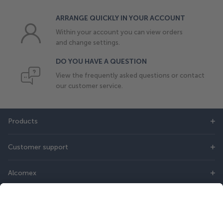
ARRANGE QUICKLY IN YOUR ACCOUNT
Within your account you can view orders
and change settings.
DO YOU HAVE A QUESTION
View the frequently asked questions or contact
our customer service.
Products
Customer support
Alcomex
DIRECT CONTACT
Do you have questions? Then you can contact us online or call: