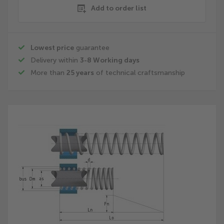
Add to order list
Lowest price
guarantee
Delivery within
3-8 Working days
More than
25 years
of technical craftsmanship
Skip
to
the
end
of
the
images
gallery