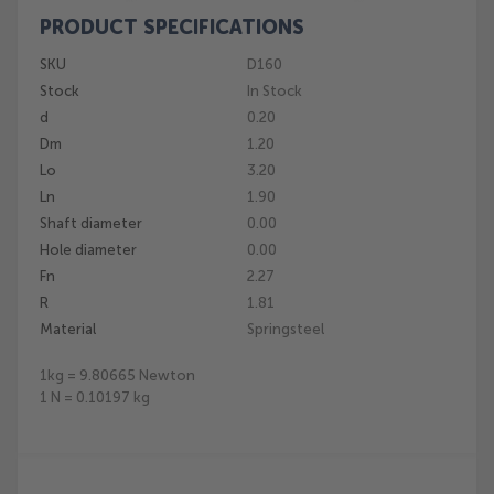
PRODUCT SPECIFICATIONS
Skip
to
SKU
D160
the
Stock
In Stock
beginning
of
d
0.20
the
Dm
1.20
images
Lo
3.20
gallery
Ln
1.90
Shaft diameter
0.00
Hole diameter
0.00
Fn
2.27
R
1.81
Material
Springsteel
1kg = 9.80665 Newton
1 N = 0.10197 kg