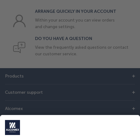
ARRANGE QUICKLY IN YOUR ACCOUNT
Within your account you can view orders
and change settings.
DO YOU HAVE A QUESTION
View the frequently asked questions or contact
our customer service.
Products
Customer support
Alcomex
DIRECT CONTACT
Do you have questions? Then you can contact us online or call: