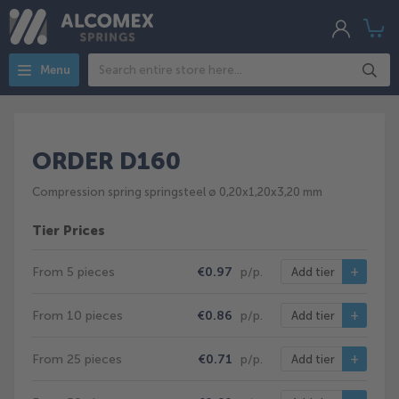
My
My
Acco
Search
Menu
ORDER D160
Compression spring springsteel ø 0,20x1,20x3,20 mm
Tier Prices
From 5 pieces
€0.97
p/p.
Add tier
From 10 pieces
€0.86
p/p.
Add tier
From 25 pieces
€0.71
p/p.
Add tier