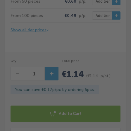
From 50 pieces
€0.60
p/p.
Add tier
From 100 pieces
€0.49
p/p.
Add tier
Show all tier prices
Qty
Total price
€1.14
Decrease
Increase
(
€1.14
p/st.)
You can save €0.17p/pc by ordering 5pcs.
Add to Cart