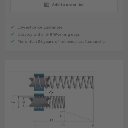
Add to order list
Lowest price
guarantee
Delivery within
3-8 Working days
More than
25 years
of technical craftsmanship
Skip
to
the
end
of
the
images
gallery